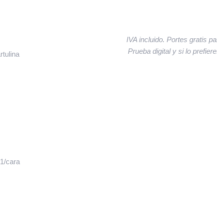
IVA incluido. Portes gratis p
Prueba digital y si lo prefie
rtulina
 1/cara