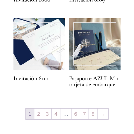
Invitación 6110
Pasaporte AZUL M +
tarjeta de embarque
1
2
3
4
…
6
7
8
→