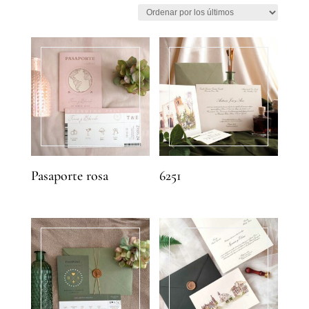
por
los
últimos
Pasaporte rosa
6251