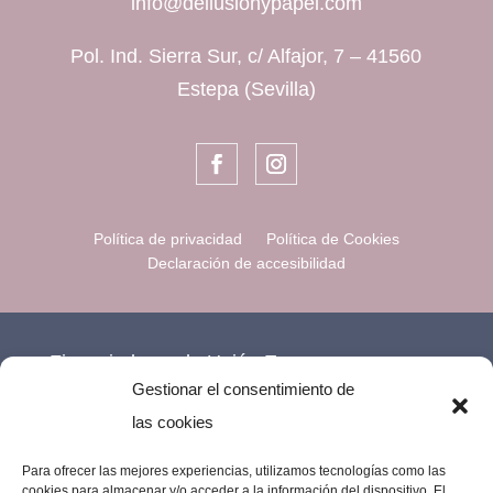
info@deilusionypapel.com
Pol. Ind. Sierra Sur, c/ Alfajor, 7 – 41560
Estepa (Sevilla)
Política de privacidad
Política de Cookies
Declaración de accesibilidad
Financiado por la Unión Europea –
Gestionar el consentimiento de
NextGenerationEU.
las cookies
Para ofrecer las mejores experiencias, utilizamos tecnologías como las
cookies para almacenar y/o acceder a la información del dispositivo. El