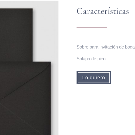
Características
Sobre para invitación de bod
Solapa de pico
Lo quiero