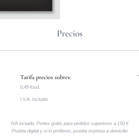
Precios
Tarifa precios sobres:
0,49 €/ud.
I.V.A. Incluido
IVA incluido. Portes gratis para pedidos superiores a 150 €
Prueba digital y si lo prefieres, prueba impresa a domicilio