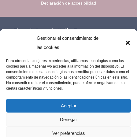
Declaración de accesibilidad
Financiado por la Unión Europea –
Gestionar el consentimiento de
NextGenerationEU.
las cookies
Para ofrecer las mejores experiencias, utilizamos tecnologías como las
cookies para almacenar y/o acceder a la información del dispositivo. El
consentimiento de estas tecnologías nos permitirá procesar datos como el
comportamiento de navegación o las identificaciones únicas en este sitio.
No consentir o retirar el consentimiento, puede afectar negativamente a
ciertas características y funciones.
Aceptar
Denegar
Imprenta Los Remedios © 2023 | Todos los
Ver preferencias