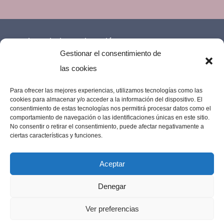
Financiado por la Unión Europea –
Gestionar el consentimiento de
NextGenerationEU.
las cookies
Para ofrecer las mejores experiencias, utilizamos tecnologías como las
cookies para almacenar y/o acceder a la información del dispositivo. El
consentimiento de estas tecnologías nos permitirá procesar datos como el
comportamiento de navegación o las identificaciones únicas en este sitio.
No consentir o retirar el consentimiento, puede afectar negativamente a
ciertas características y funciones.
Aceptar
Denegar
Imprenta Los Remedios © 2023 | Todos los
Ver preferencias
derechos reservados |
Diseño web por