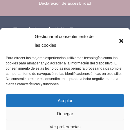
Declaración de accesibilidad
Financiado por la Unión Europea –
Gestionar el consentimiento de
NextGenerationEU.
las cookies
Para ofrecer las mejores experiencias, utilizamos tecnologías como las
cookies para almacenar y/o acceder a la información del dispositivo. El
consentimiento de estas tecnologías nos permitirá procesar datos como el
comportamiento de navegación o las identificaciones únicas en este sitio.
No consentir o retirar el consentimiento, puede afectar negativamente a
ciertas características y funciones.
Aceptar
Denegar
Imprenta Los Remedios © 2023 | Todos los
Ver preferencias