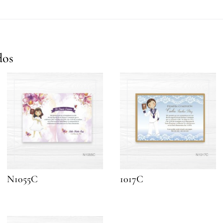
dos
N1055C
1017C