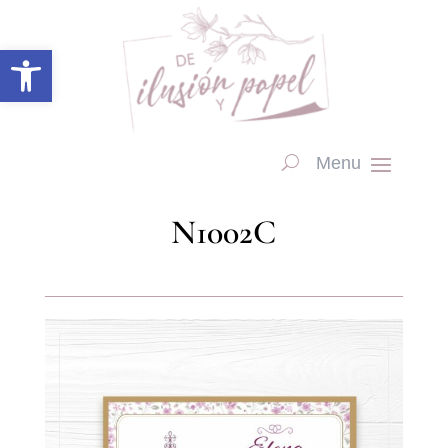
Abrir barra de herramientas
N1002C