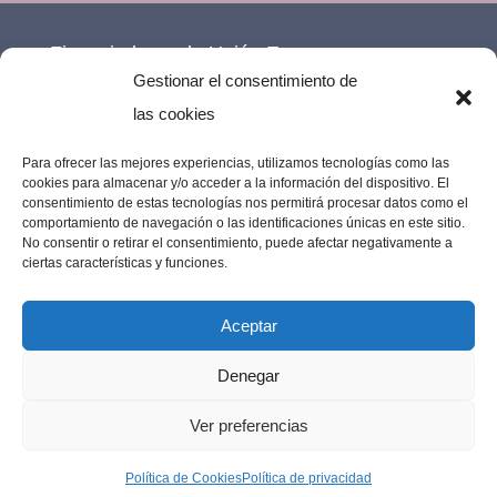
Financiado por la Unión Europea –
Gestionar el consentimiento de
NextGenerationEU.
las cookies
Para ofrecer las mejores experiencias, utilizamos tecnologías como las
cookies para almacenar y/o acceder a la información del dispositivo. El
consentimiento de estas tecnologías nos permitirá procesar datos como el
comportamiento de navegación o las identificaciones únicas en este sitio.
No consentir o retirar el consentimiento, puede afectar negativamente a
ciertas características y funciones.
Aceptar
Denegar
Imprenta Los Remedios © 2023 | Todos los
Ver preferencias
derechos reservados |
Diseño web por
Política de Cookies
Política de privacidad
MarujaLimón