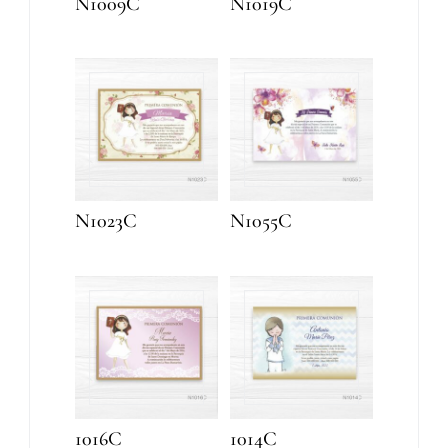
N1009C
N1019C
N1023C
N1055C
1016C
1014C