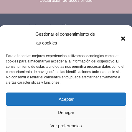
Declaración de accesibilidad
Financiado por la Unión Europea –
Gestionar el consentimiento de
NextGenerationEU.
las cookies
Para ofrecer las mejores experiencias, utilizamos tecnologías como las
cookies para almacenar y/o acceder a la información del dispositivo. El
consentimiento de estas tecnologías nos permitirá procesar datos como el
comportamiento de navegación o las identificaciones únicas en este sitio.
No consentir o retirar el consentimiento, puede afectar negativamente a
ciertas características y funciones.
Aceptar
Denegar
Imprenta Los Remedios © 2023 | Todos los
Ver preferencias