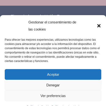
Financiado por la Unión Europea –
Gestionar el consentimiento de
NextGenerationEU.
las cookies
Para ofrecer las mejores experiencias, utilizamos tecnologías como las
cookies para almacenar y/o acceder a la información del dispositivo. El
consentimiento de estas tecnologías nos permitirá procesar datos como el
comportamiento de navegación o las identificaciones únicas en este sitio.
No consentir o retirar el consentimiento, puede afectar negativamente a
ciertas características y funciones.
Aceptar
Denegar
Imprenta Los Remedios © 2023 | Todos los
Ver preferencias
derechos reservados |
Diseño web por