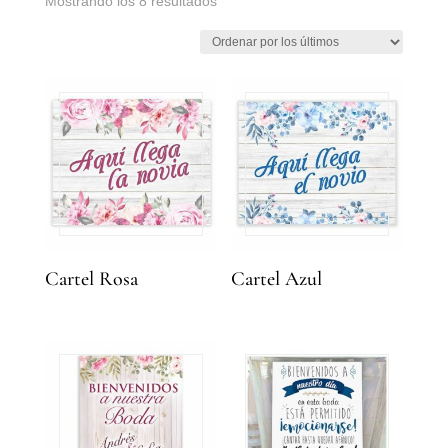
Mostrando los 8 resultados
por
los
últimos
Cartel Rosa
Cartel Azul