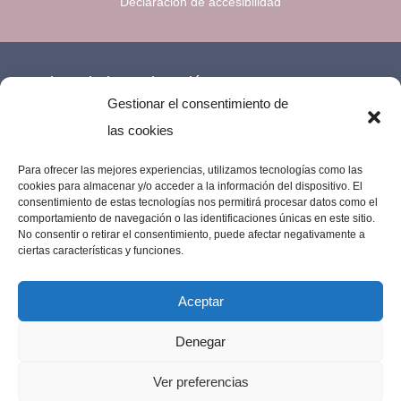
Declaración de accesibilidad
Financiado por la Unión Europea –
Gestionar el consentimiento de
NextGenerationEU.
las cookies
Para ofrecer las mejores experiencias, utilizamos tecnologías como las
cookies para almacenar y/o acceder a la información del dispositivo. El
consentimiento de estas tecnologías nos permitirá procesar datos como el
comportamiento de navegación o las identificaciones únicas en este sitio.
No consentir o retirar el consentimiento, puede afectar negativamente a
ciertas características y funciones.
Aceptar
Denegar
Imprenta Los Remedios © 2023 | Todos los
Ver preferencias