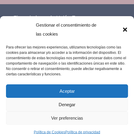
Financiado por la Unión Europea –
Gestionar el consentimiento de
NextGenerationEU.
las cookies
Para ofrecer las mejores experiencias, utilizamos tecnologías como las
cookies para almacenar y/o acceder a la información del dispositivo. El
consentimiento de estas tecnologías nos permitirá procesar datos como el
comportamiento de navegación o las identificaciones únicas en este sitio.
No consentir o retirar el consentimiento, puede afectar negativamente a
ciertas características y funciones.
Aceptar
Denegar
Imprenta Los Remedios © 2023 | Todos los
Ver preferencias
derechos reservados |
Diseño web por
Política de Cookies
Política de privacidad
MarujaLimón