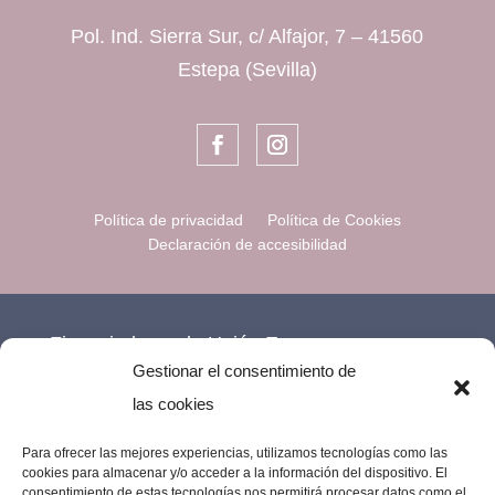
Pol. Ind. Sierra Sur, c/ Alfajor, 7 – 41560
Estepa (Sevilla)
Política de privacidad
Política de Cookies
Declaración de accesibilidad
Financiado por la Unión Europea –
Gestionar el consentimiento de
NextGenerationEU.
las cookies
Para ofrecer las mejores experiencias, utilizamos tecnologías como las
cookies para almacenar y/o acceder a la información del dispositivo. El
consentimiento de estas tecnologías nos permitirá procesar datos como el