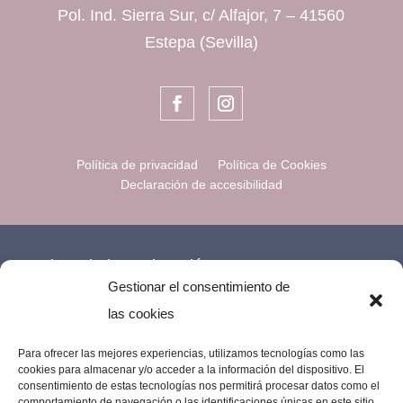
Pol. Ind. Sierra Sur, c/ Alfajor, 7 – 41560
Estepa (Sevilla)
Política de privacidad
Política de Cookies
Declaración de accesibilidad
Financiado por la Unión Europea –
Gestionar el consentimiento de
NextGenerationEU.
las cookies
Para ofrecer las mejores experiencias, utilizamos tecnologías como las
cookies para almacenar y/o acceder a la información del dispositivo. El
consentimiento de estas tecnologías nos permitirá procesar datos como el
comportamiento de navegación o las identificaciones únicas en este sitio.