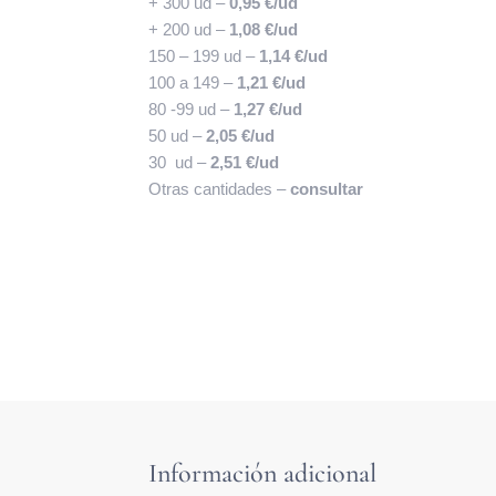
+ 300 ud –
0,95 €/ud
+ 200 ud –
1,08 €/ud
150 – 199 ud –
1,14 €/ud
100 a 149 –
1,21 €/ud
80 -99 ud –
1,27 €/ud
50 ud –
2,05 €/ud
30 ud –
2,51 €/ud
Otras cantidades –
consultar
Información adicional