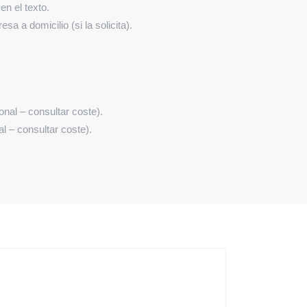
n el texto.
sa a domicilio (si la solicita).
nal – consultar coste).
l – consultar coste).