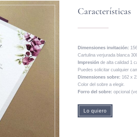
Características
Dimensiones invitación:
156
Cartulina verjurada blanca 300
Impresión
de alta calidad 1 c
Puedes solicitar cualquier cam
Dimensiones sobre:
162 x 
Color del sobre a elegir.
Forro del sobre:
opcional (ver
Lo quiero