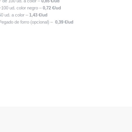
+ de 100 ud. a color –
0,85 €/ud
+100 ud. color negro –
0,72 €/ud
50 ud. a color –
1,43 €/ud
Pegado de forro (opcional) –
0,39 €/ud