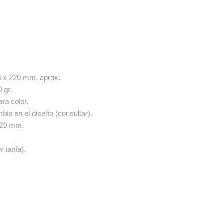
 x 220 mm. aprox.
 gr.
ara color.
bio en el diseño (consultar).
229 mm.
 tarifa).