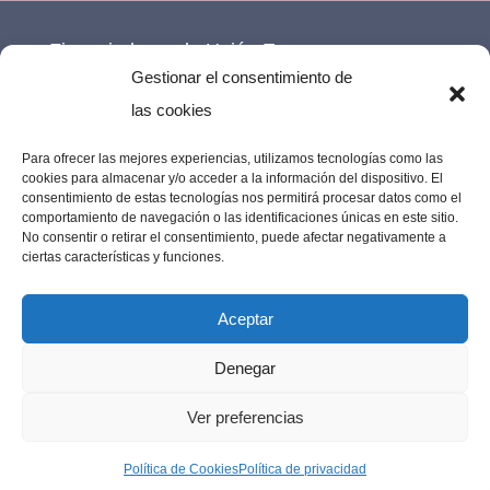
Financiado por la Unión Europea –
Gestionar el consentimiento de
NextGenerationEU.
las cookies
Para ofrecer las mejores experiencias, utilizamos tecnologías como las
cookies para almacenar y/o acceder a la información del dispositivo. El
consentimiento de estas tecnologías nos permitirá procesar datos como el
comportamiento de navegación o las identificaciones únicas en este sitio.
No consentir o retirar el consentimiento, puede afectar negativamente a
ciertas características y funciones.
Aceptar
Denegar
Imprenta Los Remedios © 2023 | Todos los
Ver preferencias
derechos reservados |
Diseño web por
Política de Cookies
Política de privacidad
MarujaLimón