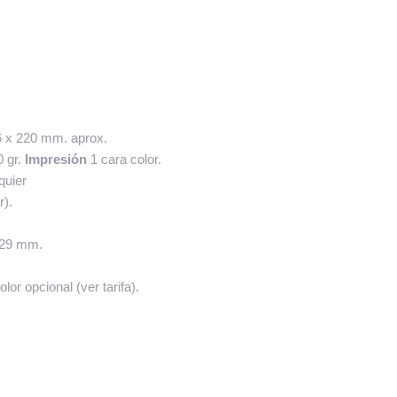
 x 220 mm. aprox.
0 gr.
Impresión
1 cara color.
quier
r).
229 mm.
or opcional (ver tarifa).