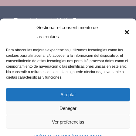
Financiado por la Unión Europea –
Gestionar el consentimiento de
NextGenerationEU.
las cookies
Para ofrecer las mejores experiencias, utilizamos tecnologías como las
cookies para almacenar y/o acceder a la información del dispositivo. El
consentimiento de estas tecnologías nos permitirá procesar datos como el
comportamiento de navegación o las identificaciones únicas en este sitio.
No consentir o retirar el consentimiento, puede afectar negativamente a
ciertas características y funciones.
Aceptar
Denegar
Imprenta Los Remedios © 2023 | Todos los
Ver preferencias
derechos reservados |
Diseño web por