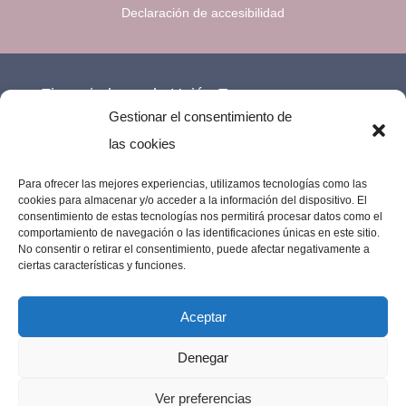
Declaración de accesibilidad
Financiado por la Unión Europea –
Gestionar el consentimiento de
NextGenerationEU.
las cookies
Para ofrecer las mejores experiencias, utilizamos tecnologías como las
cookies para almacenar y/o acceder a la información del dispositivo. El
consentimiento de estas tecnologías nos permitirá procesar datos como el
comportamiento de navegación o las identificaciones únicas en este sitio.
No consentir o retirar el consentimiento, puede afectar negativamente a
ciertas características y funciones.
Aceptar
Denegar
Imprenta Los Remedios © 2023 | Todos los
Ver preferencias