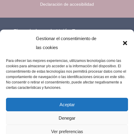
Declaración de accesibilidad
Financiado por la Unión Europea –
Gestionar el consentimiento de
NextGenerationEU.
las cookies
Para ofrecer las mejores experiencias, utilizamos tecnologías como las
cookies para almacenar y/o acceder a la información del dispositivo. El
consentimiento de estas tecnologías nos permitirá procesar datos como el
comportamiento de navegación o las identificaciones únicas en este sitio.
No consentir o retirar el consentimiento, puede afectar negativamente a
ciertas características y funciones.
Aceptar
Denegar
Imprenta Los Remedios © 2023 | Todos los
Ver preferencias