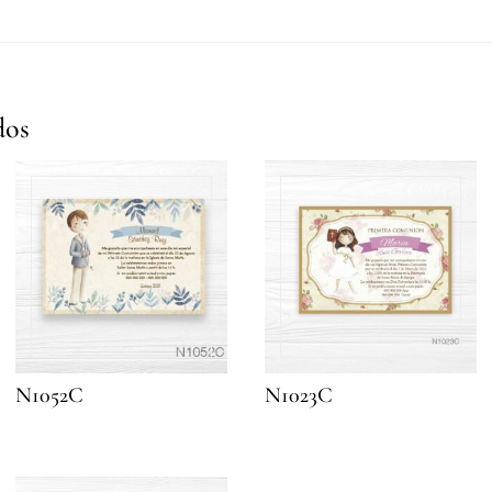
dos
N1052C
N1023C