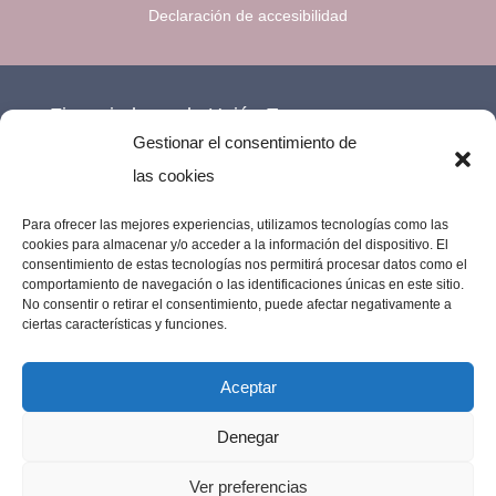
Declaración de accesibilidad
Financiado por la Unión Europea –
Gestionar el consentimiento de
NextGenerationEU.
las cookies
Para ofrecer las mejores experiencias, utilizamos tecnologías como las
cookies para almacenar y/o acceder a la información del dispositivo. El
consentimiento de estas tecnologías nos permitirá procesar datos como el
comportamiento de navegación o las identificaciones únicas en este sitio.
No consentir o retirar el consentimiento, puede afectar negativamente a
ciertas características y funciones.
Aceptar
Denegar
Imprenta Los Remedios © 2023 | Todos los
Ver preferencias