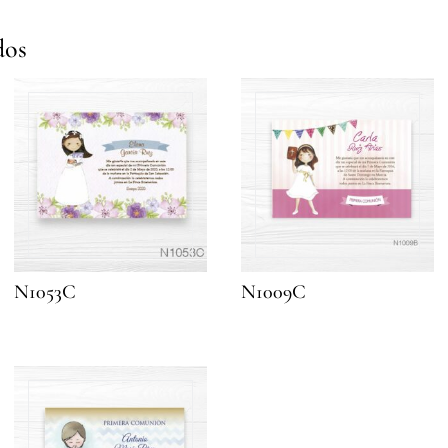
dos
N1053C
N1009C