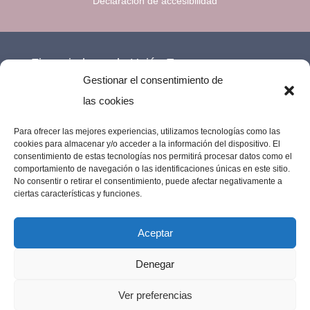
Declaración de accesibilidad
Financiado por la Unión Europea –
Gestionar el consentimiento de
NextGenerationEU.
las cookies
Para ofrecer las mejores experiencias, utilizamos tecnologías como las
cookies para almacenar y/o acceder a la información del dispositivo. El
consentimiento de estas tecnologías nos permitirá procesar datos como el
comportamiento de navegación o las identificaciones únicas en este sitio.
No consentir o retirar el consentimiento, puede afectar negativamente a
ciertas características y funciones.
Aceptar
Denegar
Imprenta Los Remedios © 2023 | Todos los
Ver preferencias