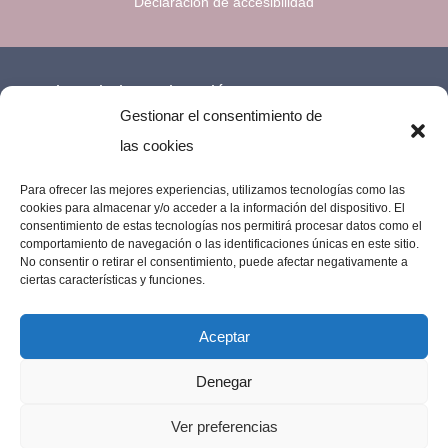
Declaración de accesibilidad
Financiado por la Unión Europea –
Gestionar el consentimiento de
NextGenerationEU.
las cookies
Para ofrecer las mejores experiencias, utilizamos tecnologías como las
cookies para almacenar y/o acceder a la información del dispositivo. El
consentimiento de estas tecnologías nos permitirá procesar datos como el
comportamiento de navegación o las identificaciones únicas en este sitio.
No consentir o retirar el consentimiento, puede afectar negativamente a
ciertas características y funciones.
Aceptar
Denegar
Imprenta Los Remedios © 2023 | Todos los
Ver preferencias