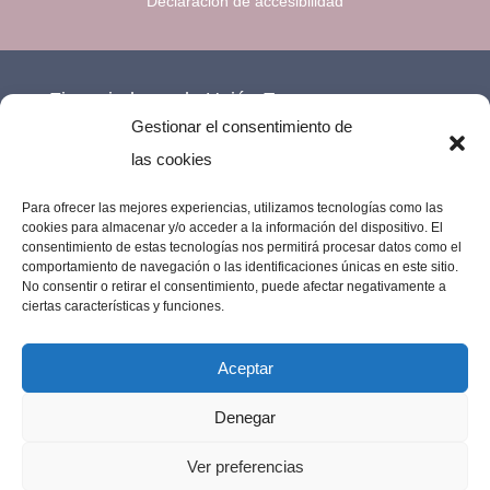
Declaración de accesibilidad
Financiado por la Unión Europea –
Gestionar el consentimiento de
NextGenerationEU.
las cookies
Para ofrecer las mejores experiencias, utilizamos tecnologías como las
cookies para almacenar y/o acceder a la información del dispositivo. El
consentimiento de estas tecnologías nos permitirá procesar datos como el
comportamiento de navegación o las identificaciones únicas en este sitio.
No consentir o retirar el consentimiento, puede afectar negativamente a
ciertas características y funciones.
Aceptar
Denegar
Imprenta Los Remedios © 2023 | Todos los
Ver preferencias